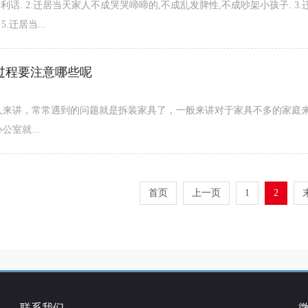
利话. 2.迁居当天家人不成哭哭啼啼的,不成乱发脾性,不成吵架小孩子. 3
.迁居当...
过程要注意哪些呢
人来讲，常常遇到的问题就是拆装家具了，一般来讲对于家具不多的家庭
室就...
首页
上一页
1
2
联系我们