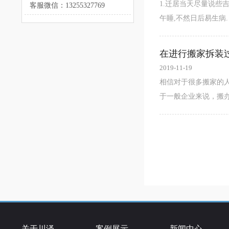
1.迁居当天尽量说些吉
客服微信：13255327769
午睡,不然日后易生病. 5
在进行搬家拆装
2019-11-19
相信对于很多搬家的
于一般企业来说，搬办公
关于川泽
案例展示
新闻中心