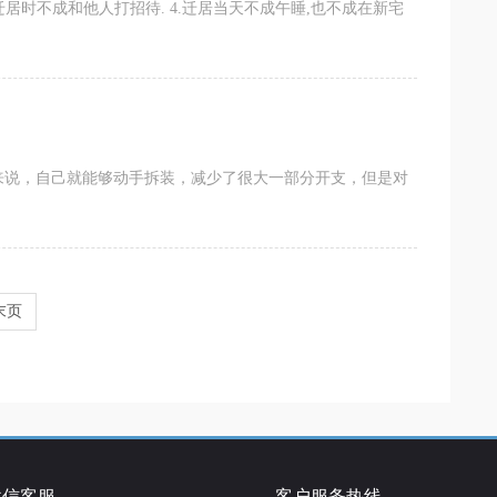
.迁居时不成和他人打招待. 4.迁居当天不成午睡,也不成在新宅
来说，自己就能够动手拆装，减少了很大一部分开支，但是对
末页
微信客服
客户服务热线